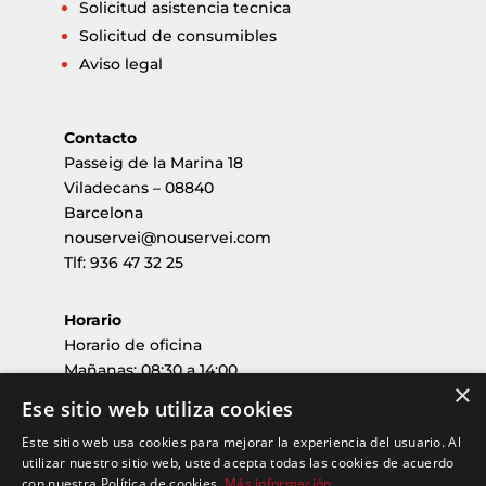
Solicitud asistencia tecnica
Solicitud de consumibles
Aviso legal
Contacto
Passeig de la Marina 18
Viladecans – 08840
Barcelona
nouservei@nouservei.com
Tlf: 936 47 32 25
Horario
Horario de oficina
Mañanas: 08:30 a 14:00
×
Tardes: 15:00 a 17:00
Ese sitio web utiliza cookies
Este sitio web usa cookies para mejorar la experiencia del usuario. Al
Horario de verano
utilizar nuestro sitio web, usted acepta todas las cookies de acuerdo
Mañanas: 08:00 a 15:00
con nuestra Política de cookies.
Más información