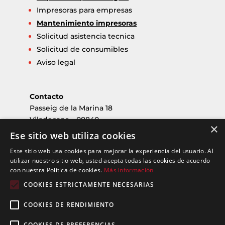
Impresoras para empresas
Mantenimiento impresoras
Solicitud asistencia tecnica
Solicitud de consumibles
Aviso legal
Contacto
Passeig de la Marina 18
Viladecans – 08840
×
Barcelona
Ese sitio web utiliza cookies
nouservei@nouservei.com
Este sitio web usa cookies para mejorar la experiencia del usuario. Al
Tlf: 936 47 32 25
utilizar nuestro sitio web, usted acepta todas las cookies de acuerdo
con nuestra Política de cookies.
Más información
Horario
COOKIES ESTRICTAMENTE NECESARIAS
Horario de oficina
Mañanas: 08:30 a 14:00
COOKIES DE RENDIMIENTO
Tardes: 15:00 a 17:00
COOKIES DE PREFERENCIAS