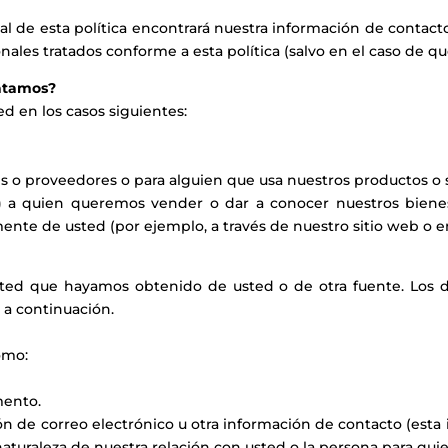
al de esta política encontrará nuestra información de contact
ales tratados conforme a esta política (salvo en el caso de que
ratamos?
d en los casos siguientes:
es o proveedores o para alguien que usa nuestros productos o s
n) a quien queremos vender o dar a conocer nuestros bienes
te de usted (por ejemplo, a través de nuestro sitio web o en 
sted que hayamos obtenido de usted o de otra fuente. Los d
 a continuación.
omo:
mento.
ón de correo electrónico u otra información de contacto (esta 
uraleza de nuestra relación con usted o la persona para quien