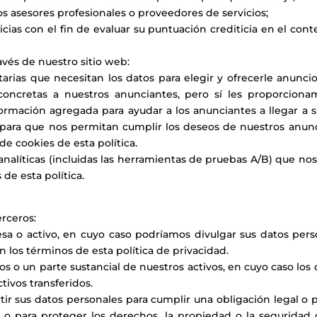
ros asesores profesionales o proveedores de servicios;
cias con el fin de evaluar su puntuación crediticia en el con
avés de nuestro sitio web:
tarias que necesitan los datos para elegir y ofrecerle anunci
oncretas a nuestros anunciantes, pero sí les proporcion
rmación agregada para ayudar a los anunciantes a llegar a s
ara que nos permitan cumplir los deseos de nuestros anunci
e cookies de esta política.
líticas (incluidas las herramientas de pruebas A/B) que nos 
de esta política.
rceros:
a o activo, en cuyo caso podríamos divulgar sus datos pers
 los términos de esta política de privacidad.
os o un parte sustancial de nuestros activos, en cuyo caso los
tivos transferidos.
tir sus datos personales para cumplir una obligación legal o p
 o para proteger los derechos, la propiedad o la seguridad de