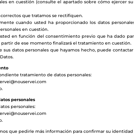
nales en cuestión (consulte el apartado sobre cómo ejercer s
ncorrectos que tratamos se rectifiquen.
lmente cuando usted ha proporcionado los datos personales 
ersonales en cuestión.
a usted en función del consentimiento previo que ha dado para
artir de ese momento finalizará el tratamiento en cuestión.
 de sus datos personales que hayamos hecho, puede contacta
 Datos.
ento
pondiente tratamiento de datos personales:
ervei@nouservei.com
o.
datos personales
atos personales:
ervei@nouservei.com
o.
s que pedirle más información para confirmar su identidad an