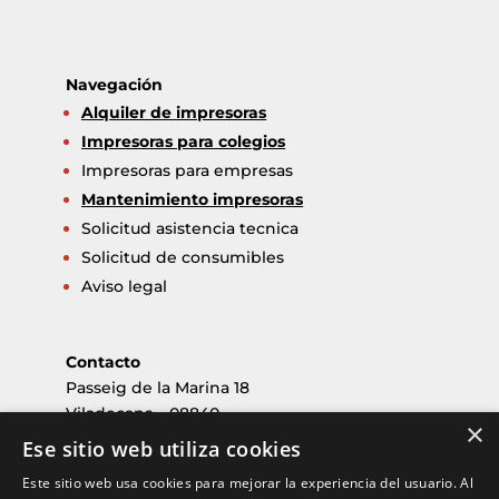
Navegación
Alquiler de impresoras
Impresoras para colegios
Impresoras para empresas
Mantenimiento impresoras
Solicitud asistencia tecnica
Solicitud de consumibles
Aviso legal
Contacto
Passeig de la Marina 18
Viladecans – 08840
×
Barcelona
Ese sitio web utiliza cookies
nouservei@nouservei.com
Este sitio web usa cookies para mejorar la experiencia del usuario. Al
Tlf: 936 47 32 25