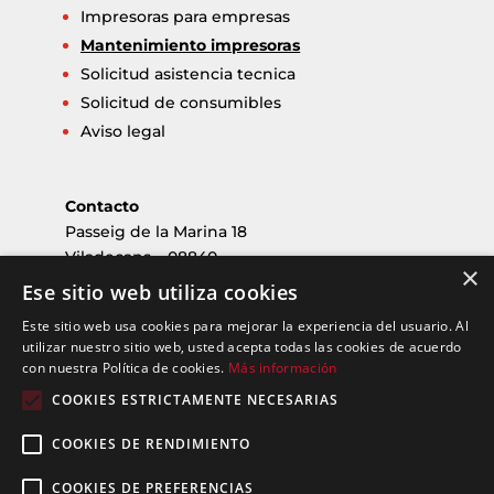
Impresoras para empresas
Mantenimiento impresoras
Solicitud asistencia tecnica
Solicitud de consumibles
Aviso legal
Contacto
Passeig de la Marina 18
Viladecans – 08840
×
Barcelona
Ese sitio web utiliza cookies
nouservei@nouservei.com
Este sitio web usa cookies para mejorar la experiencia del usuario. Al
Tlf: 936 47 32 25
utilizar nuestro sitio web, usted acepta todas las cookies de acuerdo
con nuestra Política de cookies.
Más información
Horario
COOKIES ESTRICTAMENTE NECESARIAS
Horario de oficina
Mañanas: 08:30 a 14:00
COOKIES DE RENDIMIENTO
Tardes: 15:00 a 17:00
COOKIES DE PREFERENCIAS