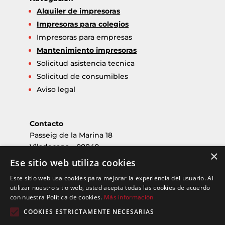
Alquiler de impresoras
Impresoras para colegios
Impresoras para empresas
Mantenimiento impresoras
Solicitud asistencia tecnica
Solicitud de consumibles
Aviso legal
Contacto
Passeig de la Marina 18
Viladecans – 08840
×
Barcelona
Ese sitio web utiliza cookies
nouservei@nouservei.com
Este sitio web usa cookies para mejorar la experiencia del usuario. Al
Tlf: 936 47 32 25
utilizar nuestro sitio web, usted acepta todas las cookies de acuerdo
con nuestra Política de cookies.
Más información
Horario
COOKIES ESTRICTAMENTE NECESARIAS
Horario de oficina