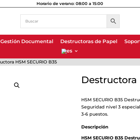
Horario de verano: 08:00 a 15:00
Gestión Documental
Gestión Documental
Destructoras de Papel
Destructoras de Papel
Sopor
Sopor
ructora HSM SECURIO B35
Destructor
HSM SECURIO B35 Destruc
Seguridad nivel 3 especia
3-6 puestos.
Descripción
HSM SECURIO B35 Destru