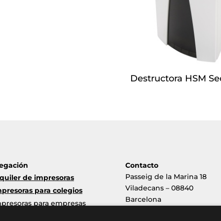
Destructora HSM Se
egación
Contacto
Passeig de la Marina 18
quiler de impresoras
Viladecans – 08840
presoras para colegios
Barcelona
presoras para empresas
nouservei@nouservei.com
antenimiento impresoras