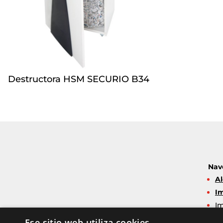
Destructora HSM SECURIO B34
Nav
Al
Im
Im
M
Ese sitio web utiliza cookies